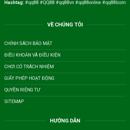
Hashtag:
#qq88 #QQ88 #qq88vn #qq88online #qq88lcom
VỀ CHÚNG TÔI
CHÍNH SÁCH BẢO MẬT
ĐIỀU KHOẢN VÀ ĐIỀU KIỆN
CHƠI CÓ TRÁCH NHIỆM
GIẤY PHÉP HOẠT ĐỘNG
QUYỀN RIÊNG TƯ
SITEMAP
HƯỚNG DẪN