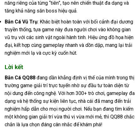
năng riêng của từng “tiên”, tạo nên chiến thuật đa dạng và
tăng khả năng săn boss hiệu quả.
Bắn Cá Vũ Trụ
: Khác biệt hoàn toàn với bối cảnh đại dương
truyền thống, tựa game này đưa người chơi vào không gian
vũ trụ với các sinh vật ngoài hành tinh. Hiệu ứng đồ họa hiện
đại, kết hợp cùng gameplay nhanh và dồn dập, mang lại trải
nghiệm mới lạ và cực kỳ cuốn hút.
Lời kết
Bắn Cá QQ88
đang dần khẳng định vị thế của mình trong thị
trường game giải trí trực tuyến nhờ sự đầu tư toàn diện từ
nội dung đến công nghệ. Với hơn 300+ trò chơi, gameplay đa
dạng và hệ thống sự kiện liên tục, nhà cái đã mang đến trải
nghiệm hấp dẫn cho mọi người chơi. Nếu bạn đang tìm kiếm
một không gian giải trí vừa thú vị vừa mới mẻ, thì QQ88 chắc
chắn là lựa chọn đáng cân nhắc để khám phá!