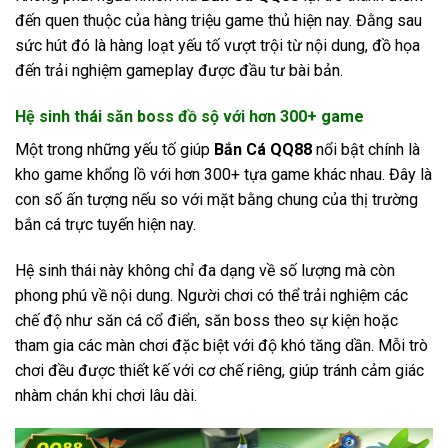
đến quen thuộc của hàng triệu game thủ hiện nay. Đằng sau
sức hút đó là hàng loạt yếu tố vượt trội từ nội dung, đồ họa
đến trải nghiệm gameplay được đầu tư bài bản.
Hệ sinh thái săn boss đồ sộ với hơn 300+ game
Một trong những yếu tố giúp
Bắn Cá QQ88
nổi bật chính là
kho game khổng lồ với hơn 300+ tựa game khác nhau. Đây là
con số ấn tượng nếu so với mặt bằng chung của thị trường
bắn cá trực tuyến hiện nay.
Hệ sinh thái này không chỉ đa dạng về số lượng mà còn
phong phú về nội dung. Người chơi có thể trải nghiệm các
chế độ như săn cá cổ điển, săn boss theo sự kiện hoặc
tham gia các màn chơi đặc biệt với độ khó tăng dần. Mỗi trò
chơi đều được thiết kế với cơ chế riêng, giúp tránh cảm giác
nhàm chán khi chơi lâu dài.