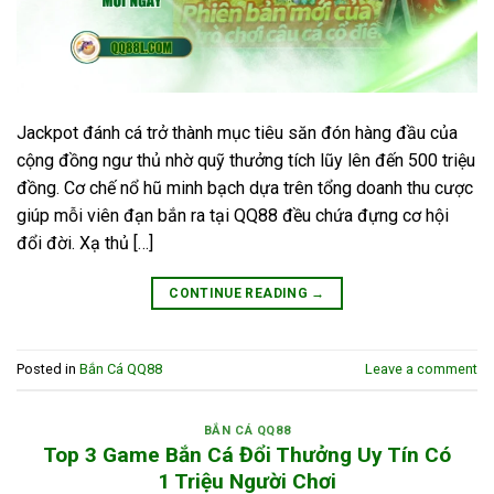
Jackpot đánh cá trở thành mục tiêu săn đón hàng đầu của
cộng đồng ngư thủ nhờ quỹ thưởng tích lũy lên đến 500 triệu
đồng. Cơ chế nổ hũ minh bạch dựa trên tổng doanh thu cược
giúp mỗi viên đạn bắn ra tại QQ88 đều chứa đựng cơ hội
đổi đời. Xạ thủ […]
CONTINUE READING
→
Posted in
Bắn Cá QQ88
Leave a comment
BẮN CÁ QQ88
Top 3 Game Bắn Cá Đổi Thưởng Uy Tín Có
1 Triệu Người Chơi