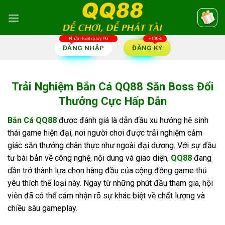
Skip
to
content
ĐĂNG NHẬP
ĐĂNG KÝ
Trải Nghiệm Bắn Cá QQ88 Săn Boss Đổi
Thưởng Cực Hấp Dẫn
Bắn Cá QQ88
được đánh giá là dẫn đầu xu hướng hệ sinh
thái game hiện đại, nơi người chơi được trải nghiệm cảm
giác săn thưởng chân thực như ngoài đại dương. Với sự đầu
tư bài bản về công nghệ, nội dung và giao diện,
QQ88
đang
dần trở thành lựa chọn hàng đầu của cộng đồng game thủ
yêu thích thể loại này. Ngay từ những phút đầu tham gia, hội
viên đã có thể cảm nhận rõ sự khác biệt về chất lượng và
chiều sâu gameplay.