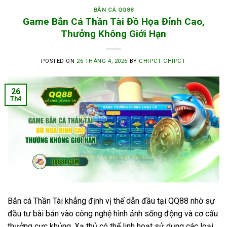
BẮN CÁ QQ88
Game Bắn Cá Thần Tài Đồ Họa Đỉnh Cao,
Thưởng Không Giới Hạn
POSTED ON
26 THÁNG 4, 2026
BY
CHIPCT CHIPCT
26
Th4
Bắn cá Thần Tài khẳng định vị thế dẫn đầu tại QQ88 nhờ sự
đầu tư bài bản vào công nghệ hình ảnh sống động và cơ cấu
thưởng cực khủng. Xạ thủ có thể linh hoạt sử dụng các loại