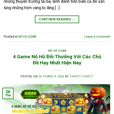
những thuyền trưởng tài ba, lênh đênh trên biển cả để săn
lùng những hòm vàng bị lãng […]
CONTINUE READING
→
Posted in
Nổ Hũ QQ88
Leave a comment
NỔ HŨ QQ88
4 Game Nổ Hũ Đổi Thưởng Với Các Chủ
Đề Hay Nhất Hiện Nay
POSTED ON
26 THÁNG 4, 2026
BY
CHIPCT CHIPCT
26
Th4