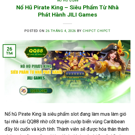
NỔ HŨ QQ88
Nổ Hũ Pirate King – Siêu Phẩm Từ Nhà
Phát Hành JILI Games
POSTED ON
26 THÁNG 4, 2026
BY
CHIPCT CHIPCT
26
Th4
Nổ hũ Pirate King là siêu phẩm slot đang làm mưa làm gió
tại nhà cái QQ88 nhờ cốt truyện cướp biển vùng Caribbean
đầy lôi cuốn và kịch tính. Thành viên sẽ được hóa thân thành