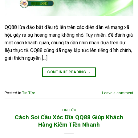
QQ88 lừa đảo bắt đầu rộ lên trên các diễn đàn và mạng xã
hội, gây ra sự hoang mang không nhỏ. Tuy nhiên, để đánh giá
một cách khách quan, chúng ta cần nhìn nhận dựa trên dữ
liệu thực tế. QQ88 cũng đã ngay lập tức lên tiếng đính chính,
giải thích nguyên […]
CONTINUE READING
→
Posted in
Tin Tức
Leave a comment
TIN TỨC
Cách Soi Cầu Xóc Đĩa QQ88 Giúp Khách
Hàng Kiếm Tiền Nhanh