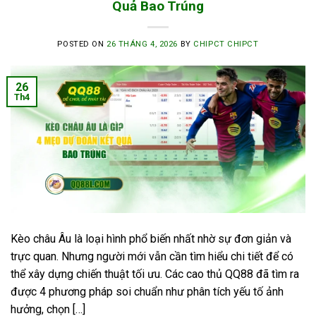
Quả Bao Trúng
POSTED ON
26 THÁNG 4, 2026
BY
CHIPCT CHIPCT
26
Th4
Kèo châu Âu là loại hình phổ biến nhất nhờ sự đơn giản và
trực quan. Nhưng người mới vẫn cần tìm hiểu chi tiết để có
thể xây dựng chiến thuật tối ưu. Các cao thủ QQ88 đã tìm ra
được 4 phương pháp soi chuẩn như phân tích yếu tố ảnh
hưởng, chọn […]