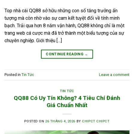
Top nhà cái QQ88 sở hữu những con số tăng trưởng ấn
tượng mà còn nhờ vào sự cam kết tuyệt đối về tính minh
bạch. Trải qua hơn 8 năm vận hành, QQ88 không chỉ là một
trang web cá cược mà đã trở thành một biểu tượng của sự
chuyên nghiệp. Giới thiệu […]
CONTINUE READING
→
Posted in
Tin Tức
Leave a comment
TIN TỨC
QQ88 Có Uy Tín Không? 4 Tiêu Chí Đánh
Giá Chuẩn Nhất
POSTED ON
26 THÁNG 4, 2026
BY
CHIPCT CHIPCT