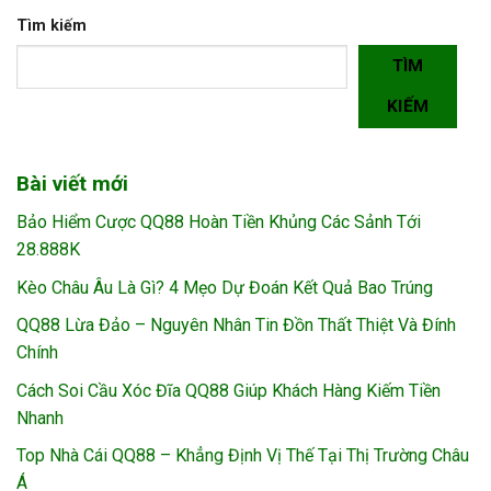
Tìm kiếm
TÌM
KIẾM
Bài viết mới
Bảo Hiểm Cược QQ88 Hoàn Tiền Khủng Các Sảnh Tới
28.888K
Kèo Châu Âu Là Gì? 4 Mẹo Dự Đoán Kết Quả Bao Trúng
QQ88 Lừa Đảo – Nguyên Nhân Tin Đồn Thất Thiệt Và Đính
Chính
Cách Soi Cầu Xóc Đĩa QQ88 Giúp Khách Hàng Kiếm Tiền
Nhanh
Top Nhà Cái QQ88 – Khẳng Định Vị Thế Tại Thị Trường Châu
Á