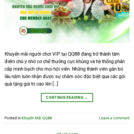
Khuyến mãi người chơi VIP tại QQ88 đang trở thành tâm
điểm chú ý nhờ cơ chế thưởng cực khủng và hệ thống phân
cấp minh bạch cho mọi hội viên. Những thành viên gắn bó
lâu năm luôn nhận được sự chăm sóc đặc biệt qua các gói
quà tặng giá trị cao lên […]
CONTINUE READING
→
Posted in
Khuyến Mãi QQ88
Leave a comment