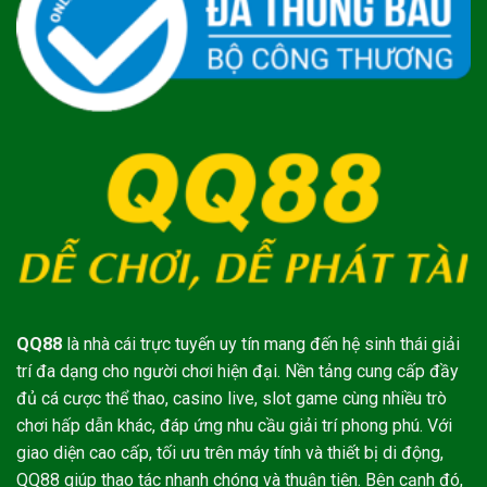
QQ88
là nhà cái trực tuyến uy tín mang đến hệ sinh thái giải
trí đa dạng cho người chơi hiện đại. Nền tảng cung cấp đầy
đủ cá cược thể thao, casino live, slot game cùng nhiều trò
chơi hấp dẫn khác, đáp ứng nhu cầu giải trí phong phú. Với
giao diện cao cấp, tối ưu trên máy tính và thiết bị di động,
QQ88 giúp thao tác nhanh chóng và thuận tiện. Bên cạnh đó,