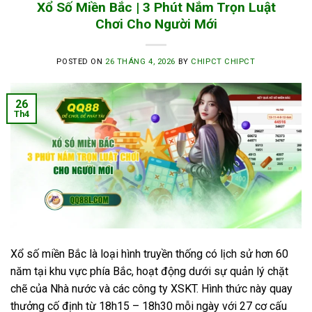
Xổ Số Miền Bắc | 3 Phút Nắm Trọn Luật
Chơi Cho Người Mới
POSTED ON
26 THÁNG 4, 2026
BY
CHIPCT CHIPCT
26
Th4
Xổ số miền Bắc là loại hình truyền thống có lịch sử hơn 60
năm tại khu vực phía Bắc, hoạt động dưới sự quản lý chặt
chẽ của Nhà nước và các công ty XSKT. Hình thức này quay
thưởng cố định từ 18h15 – 18h30 mỗi ngày với 27 cơ cấu