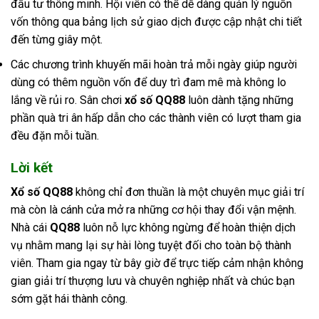
đầu tư thông minh. Hội viên có thể dễ dàng quản lý nguồn
vốn thông qua bảng lịch sử giao dịch được cập nhật chi tiết
đến từng giây một.
Các chương trình khuyến mãi hoàn trả mỗi ngày giúp người
dùng có thêm nguồn vốn để duy trì đam mê mà không lo
lắng về rủi ro. Sân chơi
xổ số QQ88
luôn dành tặng những
phần quà tri ân hấp dẫn cho các thành viên có lượt tham gia
đều đặn mỗi tuần.
Lời kết
Xổ số QQ88
không chỉ đơn thuần là một chuyên mục giải trí
mà còn là cánh cửa mở ra những cơ hội thay đổi vận mệnh.
Nhà cái
QQ88
luôn nỗ lực không ngừng để hoàn thiện dịch
vụ nhằm mang lại sự hài lòng tuyệt đối cho toàn bộ thành
viên. Tham gia ngay từ bây giờ để trực tiếp cảm nhận không
gian giải trí thượng lưu và chuyên nghiệp nhất và chúc bạn
sớm gặt hái thành công.