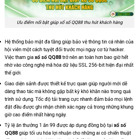
Ưu điểm nổi bật giúp xổ số QQ88 thu hút khách hàng
Hệ thống bảo mật đa tầng giúp bảo vệ thông tin cá nhân của
hội viên một cách tuyệt đối trước mọi nguy cơ từ hacker.
Việc tham gia
xổ số QQ88
trở nên an toàn hơn bao giờ hết
nhờ vào công nghệ mã hóa dữ liệu SSL 256-bit hiện đại nhất
thế giới.
Giao diện sảnh được thiết kế trực quan giúp người mới dễ
dàng thao tác mà không gặp bất kỳ khó khăn nào trong quá
trình sử dụng. Tốc độ tải trang cực nhanh đảm bảo mọi lệnh
đặt đều được ghi nhận chính xác ngay cả trong những khung
giờ cao điểm nhất hàng ngày.
Tỷ lệ ăn thưởng 1 ăn 99 được áp dụng đồng bộ tại
xổ số
QQ88
giúp tối ưu hóa lợi nhuận cho những ai có chiến thuật