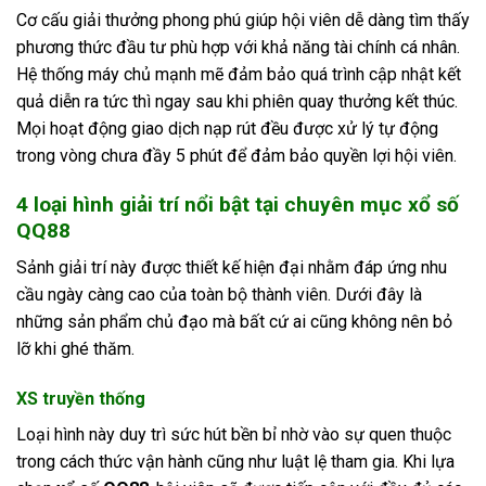
Cơ cấu giải thưởng phong phú giúp hội viên dễ dàng tìm thấy
phương thức đầu tư phù hợp với khả năng tài chính cá nhân.
Hệ thống máy chủ mạnh mẽ đảm bảo quá trình cập nhật kết
quả diễn ra tức thì ngay sau khi phiên quay thưởng kết thúc.
Mọi hoạt động giao dịch nạp rút đều được xử lý tự động
trong vòng chưa đầy 5 phút để đảm bảo quyền lợi hội viên.
4 loại hình giải trí nổi bật tại chuyên mục xổ số
QQ88
Sảnh giải trí này được thiết kế hiện đại nhằm đáp ứng nhu
cầu ngày càng cao của toàn bộ thành viên. Dưới đây là
những sản phẩm chủ đạo mà bất cứ ai cũng không nên bỏ
lỡ khi ghé thăm.
XS truyền thống
Loại hình này duy trì sức hút bền bỉ nhờ vào sự quen thuộc
trong cách thức vận hành cũng như luật lệ tham gia. Khi lựa