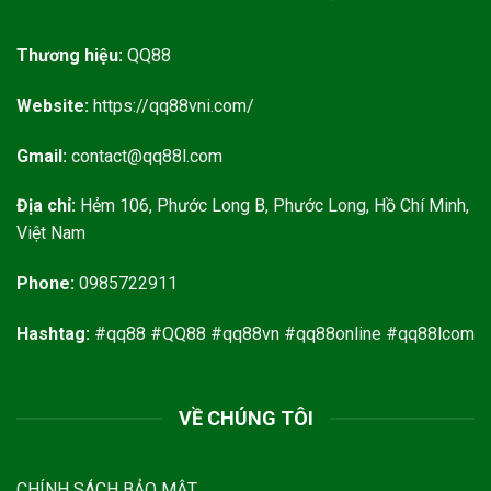
Thương hiệu:
QQ88
Website:
https://qq88vni.com/
Gmail:
contact@qq88l.com
Địa chỉ:
Hẻm 106, Phước Long B, Phước Long, Hồ Chí Minh,
Việt Nam
Phone:
0985722911
Hashtag:
#qq88 #QQ88 #qq88vn #qq88online #qq88lcom
VỀ CHÚNG TÔI
CHÍNH SÁCH BẢO MẬT