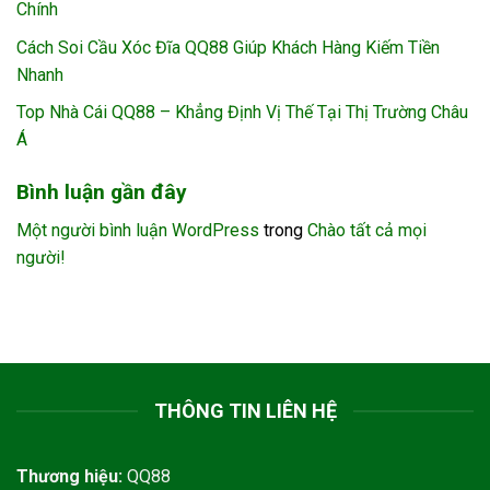
Chính
Cách Soi Cầu Xóc Đĩa QQ88 Giúp Khách Hàng Kiếm Tiền
Nhanh
Top Nhà Cái QQ88 – Khẳng Định Vị Thế Tại Thị Trường Châu
Á
Bình luận gần đây
Một người bình luận WordPress
trong
Chào tất cả mọi
người!
THÔNG TIN LIÊN HỆ
Thương hiệu:
QQ88