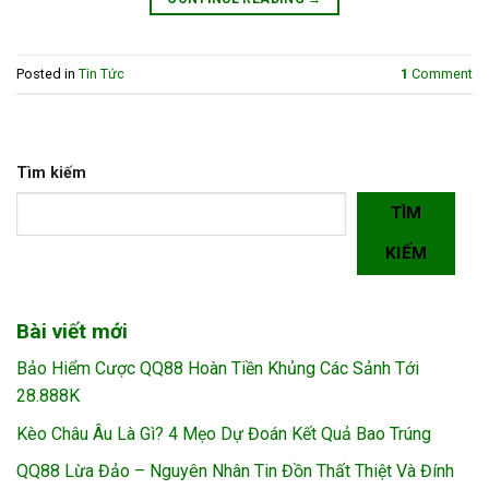
Posted in
Tin Tức
1
Comment
Tìm kiếm
TÌM
KIẾM
Bài viết mới
Bảo Hiểm Cược QQ88 Hoàn Tiền Khủng Các Sảnh Tới
28.888K
Kèo Châu Âu Là Gì? 4 Mẹo Dự Đoán Kết Quả Bao Trúng
QQ88 Lừa Đảo – Nguyên Nhân Tin Đồn Thất Thiệt Và Đính