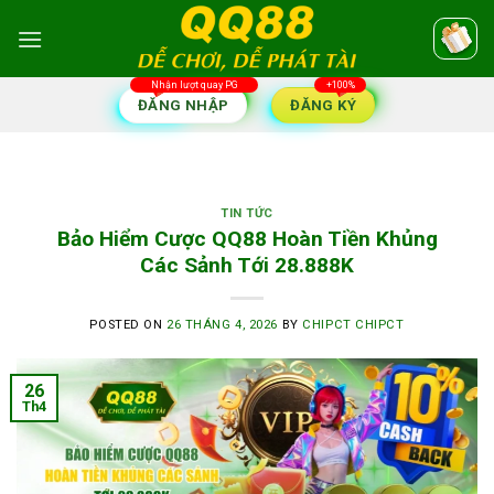
Skip
to
content
ĐĂNG NHẬP
ĐĂNG KÝ
TIN TỨC
Bảo Hiểm Cược QQ88 Hoàn Tiền Khủng
Các Sảnh Tới 28.888K
POSTED ON
26 THÁNG 4, 2026
BY
CHIPCT CHIPCT
26
Th4