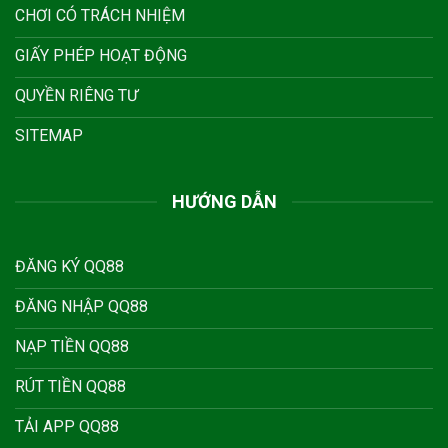
CHƠI CÓ TRÁCH NHIỆM
GIẤY PHÉP HOẠT ĐỘNG
QUYỀN RIÊNG TƯ
SITEMAP
HƯỚNG DẪN
ĐĂNG KÝ QQ88
ĐĂNG NHẬP QQ88
NẠP TIỀN QQ88
RÚT TIỀN QQ88
TẢI APP QQ88