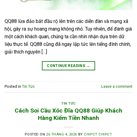
QQ88 lừa đảo bắt đầu rộ lên trên các diễn đàn và mạng xã
hội, gây ra sự hoang mang không nhỏ. Tuy nhiên, để đánh giá
một cách khách quan, chúng ta cần nhìn nhận dựa trên dữ
liệu thực tế. QQ88 cũng đã ngay lập tức lên tiếng đính chính,
giải thích nguyên […]
CONTINUE READING
→
Posted in
Tin Tức
Leave a comment
TIN TỨC
Cách Soi Cầu Xóc Đĩa QQ88 Giúp Khách
Hàng Kiếm Tiền Nhanh
POSTED ON
26 THÁNG 4, 2026
BY
CHIPCT CHIPCT