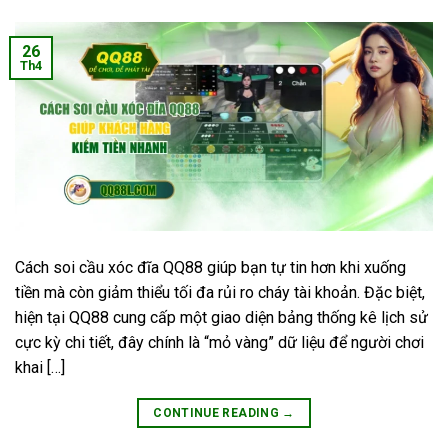
26
Th4
Cách soi cầu xóc đĩa QQ88 giúp bạn tự tin hơn khi xuống
tiền mà còn giảm thiểu tối đa rủi ro cháy tài khoản. Đặc biệt,
hiện tại QQ88 cung cấp một giao diện bảng thống kê lịch sử
cực kỳ chi tiết, đây chính là “mỏ vàng” dữ liệu để người chơi
khai […]
CONTINUE READING
→