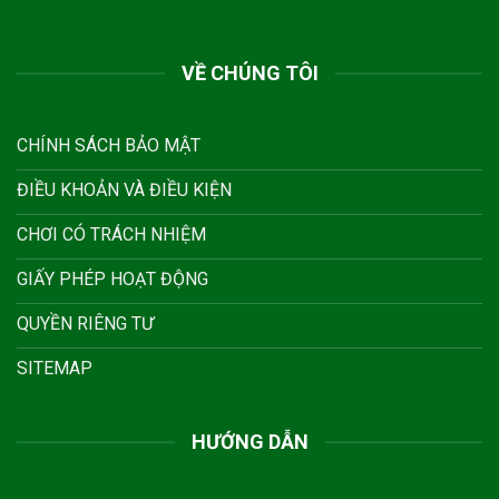
VỀ CHÚNG TÔI
CHÍNH SÁCH BẢO MẬT
ĐIỀU KHOẢN VÀ ĐIỀU KIỆN
CHƠI CÓ TRÁCH NHIỆM
GIẤY PHÉP HOẠT ĐỘNG
QUYỀN RIÊNG TƯ
SITEMAP
HƯỚNG DẪN