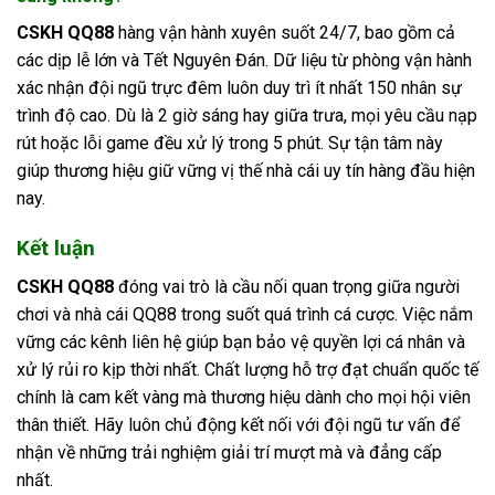
CSKH QQ88
hàng vận hành xuyên suốt 24/7, bao gồm cả
các dịp lễ lớn và Tết Nguyên Đán. Dữ liệu từ phòng vận hành
xác nhận đội ngũ trực đêm luôn duy trì ít nhất 150 nhân sự
trình độ cao. Dù là 2 giờ sáng hay giữa trưa, mọi yêu cầu nạp
rút hoặc lỗi game đều xử lý trong 5 phút. Sự tận tâm này
giúp thương hiệu giữ vững vị thế nhà cái uy tín hàng đầu hiện
nay.
Kết luận
CSKH QQ88
đóng vai trò là cầu nối quan trọng giữa người
chơi và nhà cái QQ88 trong suốt quá trình cá cược. Việc nắm
vững các kênh liên hệ giúp bạn bảo vệ quyền lợi cá nhân và
xử lý rủi ro kịp thời nhất. Chất lượng hỗ trợ đạt chuẩn quốc tế
chính là cam kết vàng mà thương hiệu dành cho mọi hội viên
thân thiết. Hãy luôn chủ động kết nối với đội ngũ tư vấn để
nhận về những trải nghiệm giải trí mượt mà và đẳng cấp
nhất.