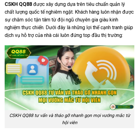
CSKH QQ88
được xây dựng dựa trên tiêu chuẩn quản lý
chất lượng quốc tế nghiêm ngặt. Khách hàng luôn nhận được
sự chăm sóc tận tâm từ đội ngũ chuyên gia giàu kinh
nghiệm thực chiến. Dưới đây là những lợi thế cạnh tranh giúp
dịch vụ hỗ trợ của nhà cái luôn đứng top đầu thị trường:
CSKH QQ88 tư vấn và tháo gỡ nhanh gọn mọi vướng mắc từ
hội viên