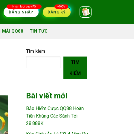
ĐĂNG NHẬP
ĐĂNG KÝ
 MÃI QQ88
TIN TỨC
Tìm kiếm
TÌM
KIẾM
Bài viết mới
Bảo Hiểm Cược QQ88 Hoàn
Tiền Khủng Các Sảnh Tới
28.888K
Kèo Châu Âu Là Gì? 4 Mẹo Dự