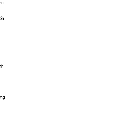
eo
vốn
n
nh
ởng