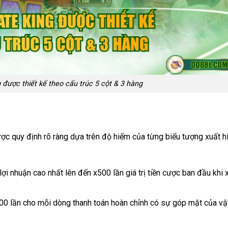
 được thiết kế theo cấu trúc 5 cột & 3 hàng
c quy định rõ ràng dựa trên độ hiếm của từng biểu tượng xuất h
i nhuận cao nhất lên đến x500 lần giá trị tiền cược ban đầu khi 
0 lần cho mỗi dòng thanh toán hoàn chỉnh có sự góp mặt của vậ