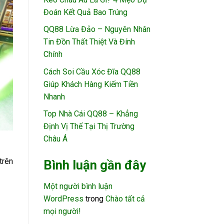
Đoán Kết Quả Bao Trúng
QQ88 Lừa Đảo – Nguyên Nhân
Tin Đồn Thất Thiệt Và Đính
Chính
Cách Soi Cầu Xóc Đĩa QQ88
Giúp Khách Hàng Kiếm Tiền
Nhanh
Top Nhà Cái QQ88 – Khẳng
Định Vị Thế Tại Thị Trường
Châu Á
trên
Bình luận gần đây
Một người bình luận
WordPress
trong
Chào tất cả
mọi người!