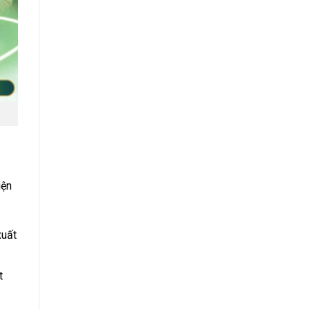
iện
xuất
t