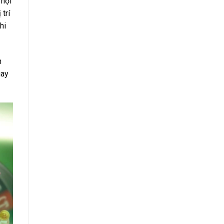
 hội
trí
hi
n
uay