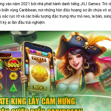
ường vào năm 2021 bởi nhà phát hành danh tiếng JILI Games. Trò c
p biển vùng Caribbean, nơi những hòn đảo hoang sơ ẩn chứa vô s
 sắc rực rỡ và các biểu tượng đặc trưng như mỏ neo, la bàn, sún
 kỳ ai lần đầu trải nghiệm.