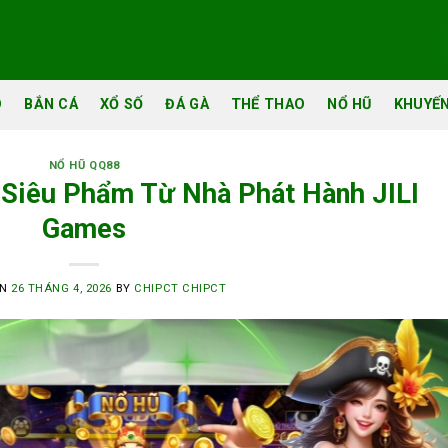
O
BẮN CÁ
XỔ SỐ
ĐÁ GÀ
THỂ THAO
NỔ HŨ
KHUYẾN
NỔ HŨ QQ88
 Siêu Phẩm Từ Nhà Phát Hành JILI
Games
ON
26 THÁNG 4, 2026
BY
CHIPCT CHIPCT