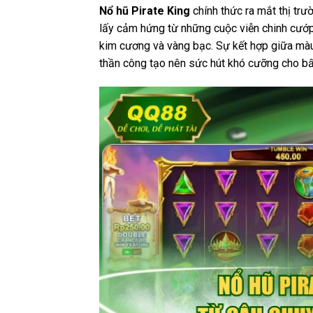
Nổ hũ Pirate King
chính thức ra mắt thị tr
lấy cảm hứng từ những cuộc viễn chinh cướ
kim cương và vàng bạc. Sự kết hợp giữa màu
thần công tạo nên sức hút khó cưỡng cho bất