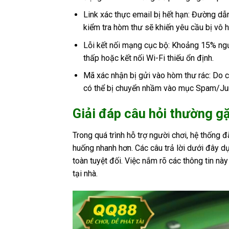
Link xác thực email bị hết hạn: Đường dẫn
kiểm tra hòm thư sẽ khiến yêu cầu bị vô h
Lỗi kết nối mạng cục bộ: Khoảng 15% ng
thấp hoặc kết nối Wi-Fi thiếu ổn định.
Mã xác nhận bị gửi vào hòm thư rác: Do c
có thể bị chuyển nhầm vào mục Spam/Ju
Giải đáp câu hỏi thường g
Trong quá trình hỗ trợ người chơi, hệ thống 
huống nhanh hơn. Các câu trả lời dưới đây d
toàn tuyệt đối. Việc nắm rõ các thông tin nà
tại nhà.