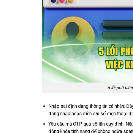
5 lỗi phổ biế
Nhập sai định dạng thông tin cá nhân: Đâ
đăng nhập hoặc điền sai số điện thoại đ
Yêu cầu mã OTP quá số lần quy định: Nếu b
động khóa tính năng để phòng ngừa spa