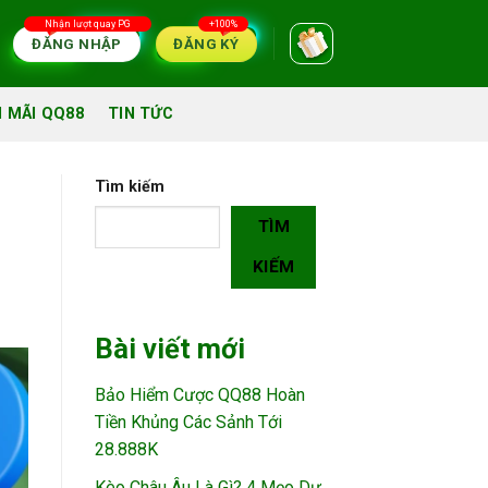
ĐĂNG NHẬP
ĐĂNG KÝ
 MÃI QQ88
TIN TỨC
Tìm kiếm
TÌM
KIẾM
Bài viết mới
Bảo Hiểm Cược QQ88 Hoàn
Tiền Khủng Các Sảnh Tới
28.888K
Kèo Châu Âu Là Gì? 4 Mẹo Dự