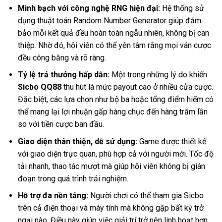
Minh bạch với công nghệ RNG hiện đại:
Hệ thống sử
dụng thuật toán Random Number Generator giúp đảm
bảo mỗi kết quả đều hoàn toàn ngẫu nhiên, không bị can
thiệp. Nhờ đó, hội viên có thể yên tâm rằng mọi ván cược
đều công bằng và rõ ràng.
Tỷ lệ trả thưởng hấp dẫn:
Một trong những lý do khiến
Sicbo QQ88
thu hút là mức payout cao ở nhiều cửa cược.
Đặc biệt, các lựa chọn như bộ ba hoặc tổng điểm hiếm có
thể mang lại lợi nhuận gấp hàng chục đến hàng trăm lần
so với tiền cược ban đầu.
Giao diện thân thiện, dễ sử dụng:
Game được thiết kế
với giao diện trực quan, phù hợp cả với người mới. Tốc độ
tải nhanh, thao tác mượt mà giúp hội viên không bị gián
đoạn trong quá trình trải nghiệm.
Hỗ trợ đa nền tảng:
Người chơi có thể tham gia Sicbo
trên cả điện thoại và máy tính mà không gặp bất kỳ trở
ngại nào. Điều này giúp việc giải trí trở nên linh hoạt hơn,