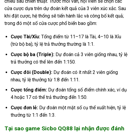
chiều sâu chiến thuật. Trước mỗi ván, hội viên sẽ chọn các
cửa cược dựa trên dự đoán kết quả của 3 viên xúc xắc. Sau
khi đặt cược, hệ thống sẽ tiến hành lắc và công bố kết quả;
trong đó một số cửa cược phổ biến bao gồm:
Cược Tài/Xỉu:
Tổng điểm từ 11–17 là Tài, 4–10 là Xỉu
(trừ bộ ba); tỷ lệ trả thưởng thường là 1:1.
Cược bộ ba (Triple):
Dự đoán cả 3 viên giống nhau, tỷ lệ
trả thưởng có thể lên đến 1:150.
Cược đôi (Double):
Dự đoán có ít nhất 2 viên giống
nhau, tỷ lệ thưởng từ 1:8 đến 1:11.
Cược tổng điểm:
Dự đoán tổng số điểm chính xác, ví dụ
4 hoặc 17 có thể trả thưởng đến 1:50.
Cược đơn lẻ:
Dự đoán một mặt số cụ thể xuất hiện, tỷ lệ
thưởng từ 1:1 đến 1:3.
Tại sao game Sicbo QQ88 lại nhận được đánh