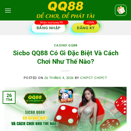
Skip
to
content
ĐĂNG NHẬP
ĐĂNG KÝ
CASINO QQ88
Sicbo QQ88 Có Gì Đặc Biệt Và Cách
Chơi Như Thế Nào?
POSTED ON
26 THÁNG 4, 2026
BY
CHIPCT CHIPCT
26
Th4