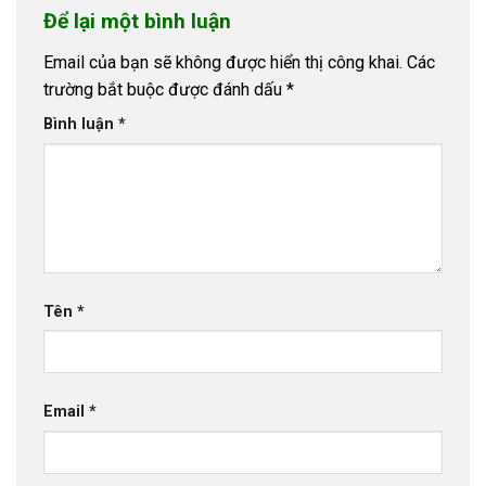
Để lại một bình luận
Email của bạn sẽ không được hiển thị công khai.
Các
trường bắt buộc được đánh dấu
*
Bình luận
*
Tên
*
Email
*