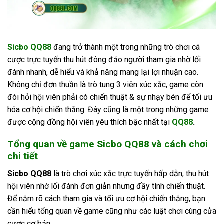
Sicbo QQ88
đang trở thành một trong những trò chơi cá
cược trực tuyến thu hút đông đảo người tham gia nhờ lối
đánh nhanh, dễ hiểu và khả năng mang lại lợi nhuận cao.
Không chỉ đơn thuần là trò tung 3 viên xúc xắc, game còn
đòi hỏi hội viên phải có chiến thuật & sự nhạy bén để tối ưu
hóa cơ hội chiến thắng. Đây cũng là một trong những game
được cộng đồng hội viên yêu thích bậc nhất tại
QQ88
.
Tổng quan về game Sicbo QQ88 và cách chơi
chi tiết
Sicbo QQ88
là trò chơi xúc xắc trực tuyến hấp dẫn, thu hút
hội viên nhờ lối đánh đơn giản nhưng đầy tính chiến thuật.
Để nắm rõ cách tham gia và tối ưu cơ hội chiến thắng, bạn
cần hiểu tổng quan về game cũng như các luật chơi cùng cửa
cược cơ bản.