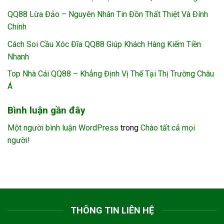
QQ88 Lừa Đảo – Nguyên Nhân Tin Đồn Thất Thiệt Và Đính
Chính
Cách Soi Cầu Xóc Đĩa QQ88 Giúp Khách Hàng Kiếm Tiền
Nhanh
Top Nhà Cái QQ88 – Khẳng Định Vị Thế Tại Thị Trường Châu
Á
Bình luận gần đây
Một người bình luận WordPress
trong
Chào tất cả mọi
người!
THÔNG TIN LIÊN HỆ