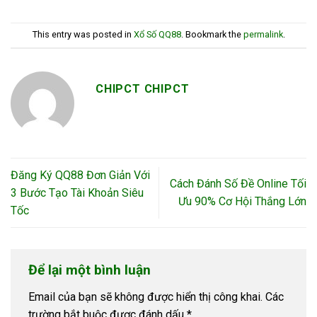
This entry was posted in
Xổ Số QQ88
. Bookmark the
permalink
.
CHIPCT CHIPCT
Đăng Ký QQ88 Đơn Giản Với
Cách Đánh Số Đề Online Tối
3 Bước Tạo Tài Khoản Siêu
Ưu 90% Cơ Hội Thắng Lớn
Tốc
Để lại một bình luận
Email của bạn sẽ không được hiển thị công khai.
Các
trường bắt buộc được đánh dấu
*