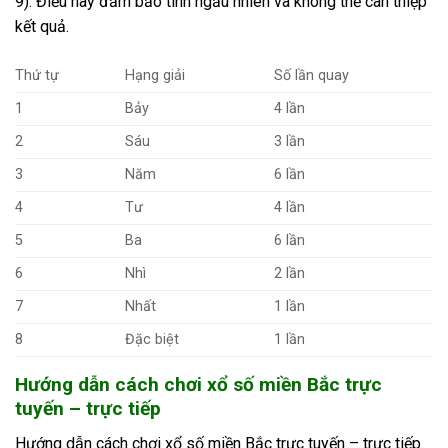
9). Điều này đảm bảo tính ngẫu nhiên và không thể can thiệp
kết quả.
Thứ tự
Hạng giải
Số lần quay
1
Bảy
4 lần
2
Sáu
3 lần
3
Năm
6 lần
4
Tư
4 lần
5
Ba
6 lần
6
Nhì
2 lần
7
Nhất
1 lần
8
Đặc biệt
1 lần
Hướng dẫn cách chơi xổ số miền Bắc trực
tuyến – trực tiếp
Hướng dẫn cách chơi xổ số miền Bắc trực tuyến – trực tiếp