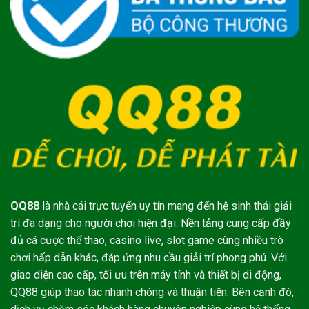
QQ88
là nhà cái trực tuyến uy tín mang đến hệ sinh thái giải
trí đa dạng cho người chơi hiện đại. Nền tảng cung cấp đầy
đủ cá cược thể thao, casino live, slot game cùng nhiều trò
chơi hấp dẫn khác, đáp ứng nhu cầu giải trí phong phú. Với
giao diện cao cấp, tối ưu trên máy tính và thiết bị di động,
QQ88 giúp thao tác nhanh chóng và thuận tiện. Bên cạnh đó,