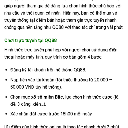
giúp người tham gia dễ dàng lựa chọn hình thức phù hợp với
nhu cầu và thói quen cá nhân. Hiện nay, bạn có thể mua vé
truyền thống tại điểm bán hoặc tham gia trực tuyến nhanh
chóng qua nền tảng như QQ88 với thao tác chỉ trong vài phút.
Chơi trực tuyến tại QQ88
Hình thức trực tuyến phù hợp với người chơi sử dụng điện
thoại hoặc máy tính, quy trình cơ bản gồm 4 bước:
Đăng ký tài khoản trên hệ thống QQ88.
Nạp tiền vào tài khoản (tối thiểu thường từ 20.000 –
50.000 VNĐ tùy hệ thống).
Chọn mục
xổ số miền Bắc,
lựa chọn hình thức cược (lô,
đề, 3 càng, xiên…).
Xác nhận đặt cược trước 18h00 mỗi ngày.
Ưu điểm của hình thức online là thao tác nhanh dưới 2 phút,