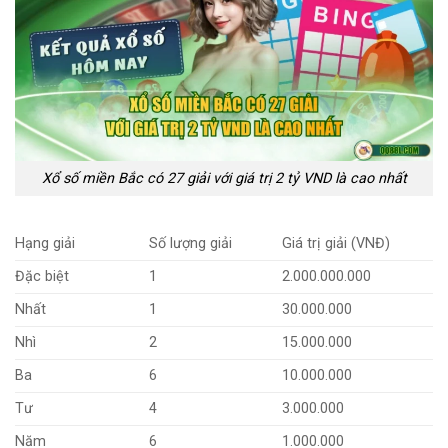
Xổ số miền Bắc có 27 giải với giá trị 2 tỷ VND là cao nhất
Hạng giải
Số lượng giải
Giá trị giải (VNĐ)
Đặc biệt
1
2.000.000.000
Nhất
1
30.000.000
Nhì
2
15.000.000
Ba
6
10.000.000
Tư
4
3.000.000
Năm
6
1.000.000