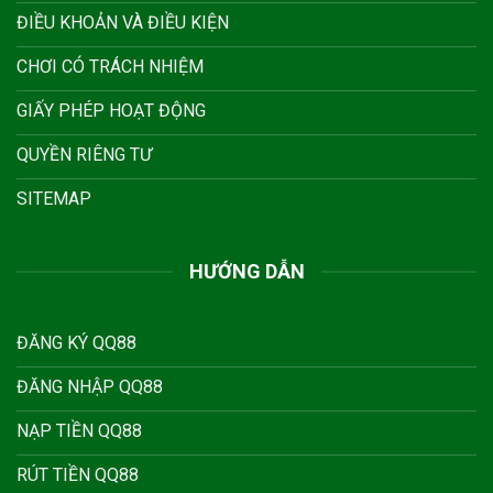
ĐIỀU KHOẢN VÀ ĐIỀU KIỆN
CHƠI CÓ TRÁCH NHIỆM
GIẤY PHÉP HOẠT ĐỘNG
QUYỀN RIÊNG TƯ
SITEMAP
HƯỚNG DẪN
ĐĂNG KÝ QQ88
ĐĂNG NHẬP QQ88
NẠP TIỀN QQ88
RÚT TIỀN QQ88