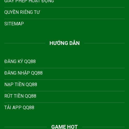
GIẤY PHÉP HOẠT ĐỘNG
QUYỀN RIÊNG TƯ
SITEMAP
HƯỚNG DẪN
ĐĂNG KÝ QQ88
ĐĂNG NHẬP QQ88
NẠP TIỀN QQ88
RÚT TIỀN QQ88
TẢI APP QQ88
GAME HOT