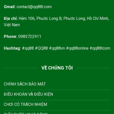
Gmail:
contact@qq88l.com
Địa chỉ:
Hẻm 106, Phước Long B, Phước Long, Hồ Chí Minh,
Việt Nam
Phone:
0985722911
Hashtag:
#qq88 #QQ88 #qq88vn #qq88online #qq88lcom
VỀ CHÚNG TÔI
CHÍNH SÁCH BẢO MẬT
ĐIỀU KHOẢN VÀ ĐIỀU KIỆN
CHƠI CÓ TRÁCH NHIỆM