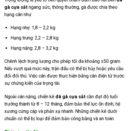
gà cựa sắt
ngang sức, thông thường, gà được chia theo
hạng cân như:
Hạng nhẹ: 1,8 – 2,2 kg
Hạng trung: 2,2 – 2,8 kg
Hạng nặng: 2,8 – 3,2 kg
Chênh lệch trọng lượng cho phép tối đa khoảng ±50 gram.
Nếu vượt quá mức này, trận đấu có thể bị hủy hoặc yêu cầu
đổi đối thủ. Việc cân được thực hiện bằng cân điện tử trước
sự chứng kiến của trọng tài.
Ngoài cân nặng, chiến kê
đá gà cựa sắt
cần đạt độ tuổi
trưởng thành từ 8 – 12 tháng, đảm bảo thể lực ổn định, hệ
xương cứng cáp và phản xạ nhanh. Những chiến kê dưới
chuẩn có thể bị loại để đảm bảo công bằng và an toàn.