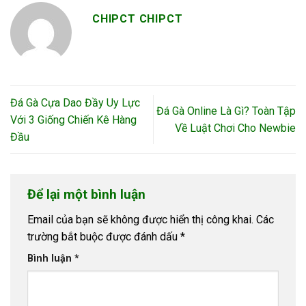
CHIPCT CHIPCT
Đá Gà Cựa Dao Đầy Uy Lực
Đá Gà Online Là Gì? Toàn Tập
Với 3 Giống Chiến Kê Hàng
Về Luật Chơi Cho Newbie
Đầu
Để lại một bình luận
Email của bạn sẽ không được hiển thị công khai.
Các
trường bắt buộc được đánh dấu
*
Bình luận
*