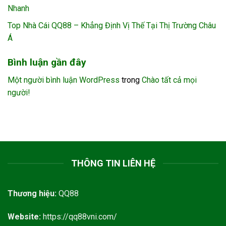
Nhanh
Top Nhà Cái QQ88 – Khẳng Định Vị Thế Tại Thị Trường Châu
Á
Bình luận gần đây
Một người bình luận WordPress
trong
Chào tất cả mọi
người!
THÔNG TIN LIÊN HỆ
Thương hiệu:
QQ88
Website:
https://qq88vni.com/