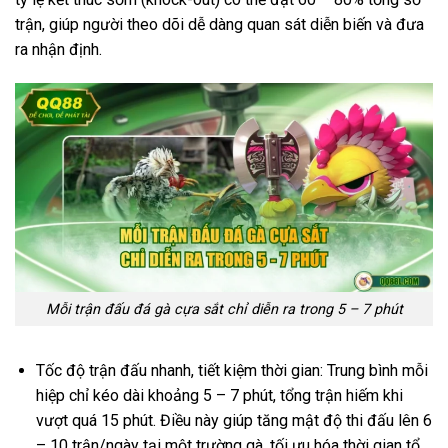
trận, giúp người theo dõi dễ dàng quan sát diễn biến và đưa
ra nhận định.
Mỗi trận đấu đá gà cựa sắt chỉ diễn ra trong 5 – 7 phút
Tốc độ trận đấu nhanh, tiết kiệm thời gian: Trung bình mỗi
hiệp chỉ kéo dài khoảng 5 – 7 phút, tổng trận hiếm khi
vượt quá 15 phút. Điều này giúp tăng mật độ thi đấu lên 6
– 10 trận/ngày tại một trường gà, tối ưu hóa thời gian tổ