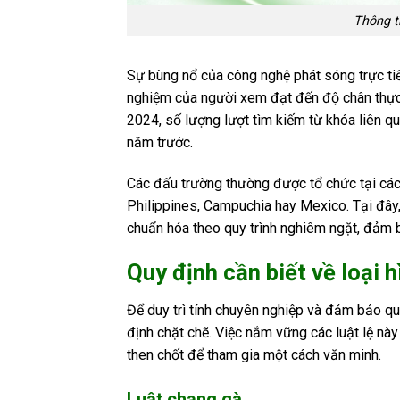
Thông ti
Sự bùng nổ của công nghệ phát sóng trực tiếp
nghiệm của người xem đạt đến độ chân thực t
2024, số lượng lượt tìm kiếm từ khóa liên qu
năm trước.
Các đấu trường thường được tổ chức tại các 
Philippines, Campuchia hay Mexico. Tại đây
chuẩn hóa theo quy trình nghiêm ngặt, đảm 
Quy định cần biết về loại h
Để duy trì tính chuyên nghiệp và đảm bảo qu
định chặt chẽ. Việc nắm vững các luật lệ này
then chốt để tham gia một cách văn minh.
Luật chạng gà