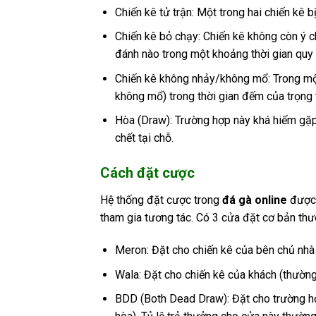
Chiến kê tử trận: Một trong hai chiến kê 
Chiến kê bỏ chạy: Chiến kê không còn ý c
đánh nào trong một khoảng thời gian quy đ
Chiến kê không nhảy/không mổ: Trong mộ
không mổ) trong thời gian đếm của trọng tà
Hòa (Draw): Trường hợp này khá hiếm gặp, 
chết tại chỗ.
Cách đặt cược
Hệ thống đặt cược trong
đá gà online
được 
tham gia tương tác. Có 3 cửa đặt cơ bản thư
Meron: Đặt cho chiến kê của bên chủ nhà
Wala: Đặt cho chiến kê của khách (thường 
BDD (Both Dead Draw): Đặt cho trường hợp