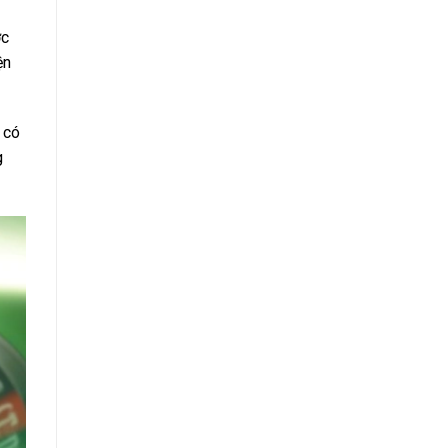
ớc
ện
 có
g