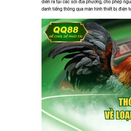
diễn ra tại các sới địa phương, cho phép ng
danh tiếng thông qua màn hình thiết bị điện t