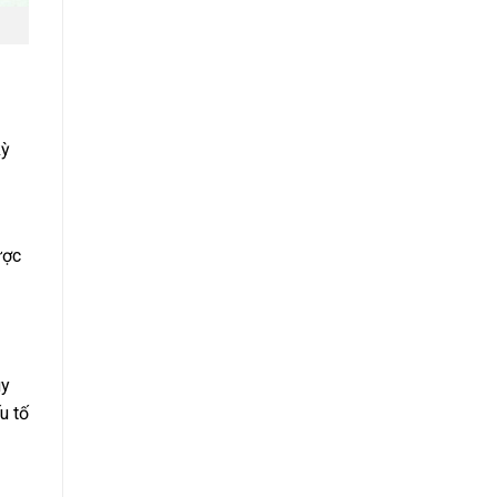
kỳ
ược
uy
u tố