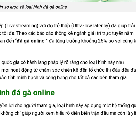
n sơ lược về loại hình đá gà online
 (Livestreaming) với độ trễ thấp (Ultra-low latency) đã giúp trải
ối đa. Theo các báo cáo thống kê ngành giải trí trực tuyến năm
an đến “
đá gà online
” đã tăng trưởng khoảng 25% so với cùng 
quốc gia có hành lang pháp lý rõ ràng cho loại hình này như
, mọi hoạt động từ chăm sóc chiến kê đến tổ chức thi đấu đều đ
bảo tính minh bạch và công bằng cho tất cả các bên tham gia.
ình đá gà online
yền lợi cho người tham gia, loại hình này áp dụng một hệ thống q
 không chỉ giúp người xem hiểu rõ diễn biến trận đấu mà còn là yế