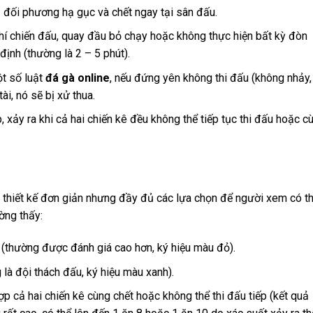
bị đối phương hạ gục và chết ngay tại sân đấu.
hí chiến đấu, quay đầu bỏ chạy hoặc không thực hiện bất kỳ đòn
ịnh (thường là 2 – 5 phút).
t số luật
đá gà online
, nếu đứng yên không thi đấu (không nhảy,
i, nó sẽ bị xử thua.
xảy ra khi cả hai chiến kê đều không thể tiếp tục thi đấu hoặc c
thiết kế đơn giản nhưng đầy đủ các lựa chọn để người xem có t
ờng thấy:
 (thường được đánh giá cao hơn, ký hiệu màu đỏ).
là đội thách đấu, ký hiệu màu xanh).
 cả hai chiến kê cùng chết hoặc không thể thi đấu tiếp (kết quả