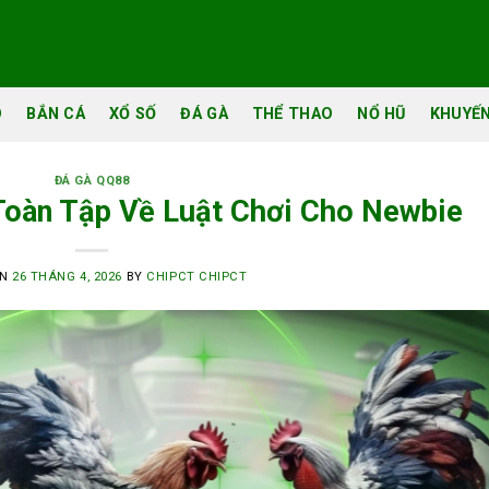
O
BẮN CÁ
XỔ SỐ
ĐÁ GÀ
THỂ THAO
NỔ HŨ
KHUYẾN
ĐÁ GÀ QQ88
 Toàn Tập Về Luật Chơi Cho Newbie
ON
26 THÁNG 4, 2026
BY
CHIPCT CHIPCT