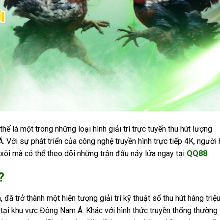
ế là một trong những loại hình giải trí trực tuyến thu hút lượng
 Với sự phát triển của công nghệ truyền hình trực tiếp 4K, người
 xôi mà có thể theo dõi những trận đấu nảy lửa ngay tại
QQ88
.
?
 đã trở thành một hiện tượng giải trí kỹ thuật số thu hút hàng triệ
là tại khu vực Đông Nam Á. Khác với hình thức truyền thống thường