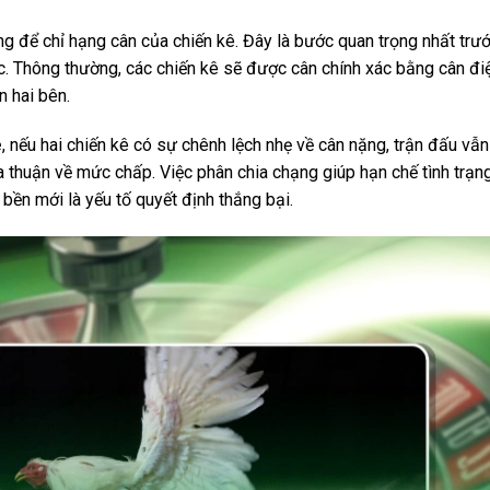
ùng để chỉ hạng cân của chiến kê. Đây là bước quan trọng nhất trư
. Thông thường, các chiến kê sẽ được cân chính xác bằng cân đi
n hai bên.
e
, nếu hai chiến kê có sự chênh lệch nhẹ về cân nặng, trận đấu vẫn
a thuận về mức chấp. Việc phân chia chạng giúp hạn chế tình trạn
 bền mới là yếu tố quyết định thắng bại.