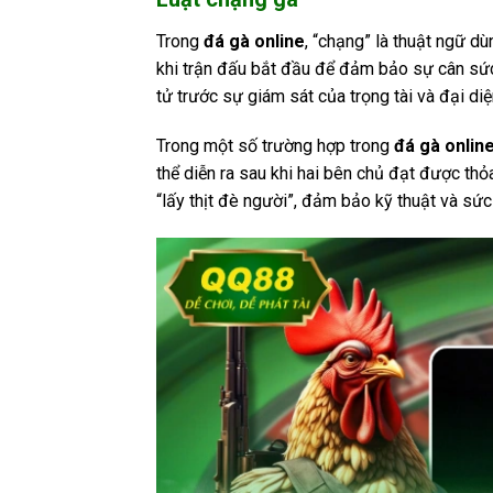
Trong
đá gà online
, “chạng” là thuật ngữ d
khi trận đấu bắt đầu để đảm bảo sự cân sức
tử trước sự giám sát của trọng tài và đại diệ
Trong một số trường hợp trong
đá gà onlin
thể diễn ra sau khi hai bên chủ đạt được thỏ
“lấy thịt đè người”, đảm bảo kỹ thuật và sức