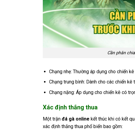
Cần phân chia
Chạng nhẹ: Thường áp dụng cho chiến kê 
Chạng trung bình: Dành cho các chiến kê 
Chạng nặng: Áp dụng cho chiến kê có trọn
Xác định thắng thua
Một trận
đá gà online
kết thúc khi có kết qu
xác định thắng thua phổ biến bao gồm: