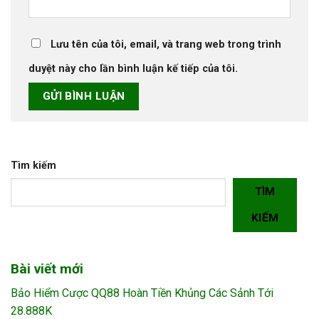
Lưu tên của tôi, email, và trang web trong trình
duyệt này cho lần bình luận kế tiếp của tôi.
Tìm kiếm
TÌM
KIẾM
Bài viết mới
Bảo Hiểm Cược QQ88 Hoàn Tiền Khủng Các Sảnh Tới
28.888K