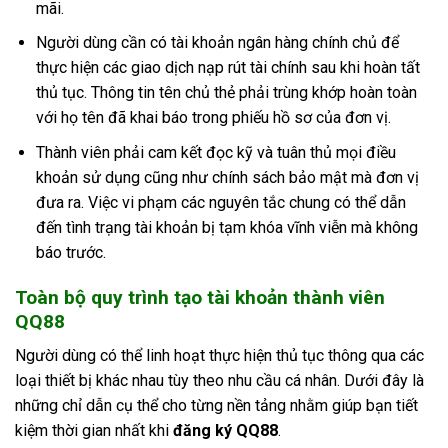
mãi.
Người dùng cần có tài khoản ngân hàng chính chủ để
thực hiện các giao dịch nạp rút tài chính sau khi hoàn tất
thủ tục. Thông tin tên chủ thẻ phải trùng khớp hoàn toàn
với họ tên đã khai báo trong phiếu hồ sơ của đơn vị.
Thành viên phải cam kết đọc kỹ và tuân thủ mọi điều
khoản sử dụng cũng như chính sách bảo mật mà đơn vị
đưa ra. Việc vi phạm các nguyên tắc chung có thể dẫn
đến tình trạng tài khoản bị tạm khóa vĩnh viễn mà không
báo trước.
Toàn bộ quy trình tạo tài khoản thành viên
QQ88
Người dùng có thể linh hoạt thực hiện thủ tục thông qua các
loại thiết bị khác nhau tùy theo nhu cầu cá nhân. Dưới đây là
những chỉ dẫn cụ thể cho từng nền tảng nhằm giúp bạn tiết
kiệm thời gian nhất khi
đăng ký QQ88
.