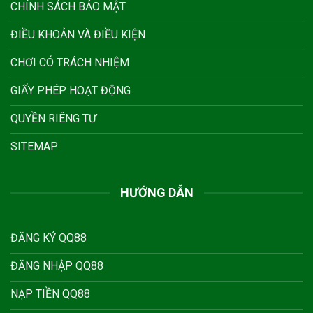
CHÍNH SÁCH BẢO MẬT
ĐIỀU KHOẢN VÀ ĐIỀU KIỆN
CHƠI CÓ TRÁCH NHIỆM
GIẤY PHÉP HOẠT ĐỘNG
QUYỀN RIÊNG TƯ
SITEMAP
HƯỚNG DẪN
ĐĂNG KÝ QQ88
ĐĂNG NHẬP QQ88
NẠP TIỀN QQ88