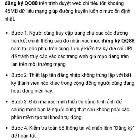
đăng ký QQ88
trên trình duyệt web chỉ tiêu tốn khoảng
45MB dữ liệu mạng giúp đường truyền luôn ở mức ổn định
nhất.
Bước 1: Người dùng truy cập trang chủ qua các đường
liên kết chính thống sau đó nhấn vào mục
đăng ký QQ88
nằm tại góc phải trên cùng. Lưu ý kiểm tra kỹ địa chỉ URL
để tránh truy cập vào các trang web giả mạo đang tràn
lan trên môi trường mạng.
Bước 2: Thiết lập tên đăng nhập không trùng lặp với bất
kỳ thành viên nào khác trong cộng đồng người dùng đang
hoạt động hiện nay.
Bước 3: Điền mã xác minh hiển thị bằng hình ảnh để
chứng minh bạn là người dùng thật chứ không phải các
phần mềm tạo tài khoản tự động.
Bước 4: Kiểm tra toàn bộ thông tin và nhấn lệnh “Đăng ký”
để hoàn tất.