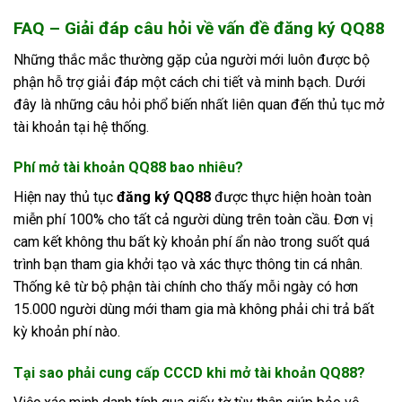
FAQ – Giải đáp câu hỏi về vấn đề đăng ký QQ88
Những thắc mắc thường gặp của người mới luôn được bộ
phận hỗ trợ giải đáp một cách chi tiết và minh bạch. Dưới
đây là những câu hỏi phổ biến nhất liên quan đến thủ tục mở
tài khoản tại hệ thống.
Phí mở tài khoản QQ88 bao nhiêu?
Hiện nay thủ tục
đăng ký QQ88
được thực hiện hoàn toàn
miễn phí 100% cho tất cả người dùng trên toàn cầu. Đơn vị
cam kết không thu bất kỳ khoản phí ẩn nào trong suốt quá
trình bạn tham gia khởi tạo và xác thực thông tin cá nhân.
Thống kê từ bộ phận tài chính cho thấy mỗi ngày có hơn
15.000 người dùng mới tham gia mà không phải chi trả bất
kỳ khoản phí nào.
Tại sao phải cung cấp CCCD khi mở tài khoản QQ88?